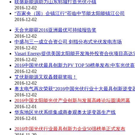
联盛新能源助力山东郓城打造光伏小镇
2016-12-02
“百家央（国）企镇江行”莅临中节能太阳能镇江公司
2016-12-02
天合光能获2016亚洲最优可持续报告奖
2016-12-02
中盛与三一成立合资公司 剑指分布式光伏发电市场
2016-12-02
Vasari Energy提供美国太阳能开发海外投资合伙项目高达
2016-12-02
2016中国光伏最具创新力PV TOP 50榜单发布:中车光
2016-12-02
艾伏新能源又双叒叕获奖啦！
2016-12-02
奥太电气再次荣获“2016中国光伏行业十大最具创新逆变
2016-12-02
2016中国太阳能光伏产业创新与发展高峰论坛圆满闭幕
2016-12-01
华东地区光伏系统集成商参观奥太逆变器生产线
2016-12-01
2016中国光伏行业最具创新力企业50强榜单正式发布
2016-11-29