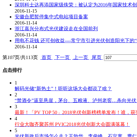
深圳科士达再添国家级殊荣：被认定为2016年国家技术
2016-11-15
安徽合肥暂停集中式电站项目备案
2016-11-14
浙江嘉兴分布式光伏建设走在全国前列
2016-11-14
用电不花钱 还可创收益----常宁市引进光伏创造阳光下的“
2016-11-14
第
107
页/共
113
页
首页
下一页
上一页
尾页
点击排行
1
解码光储“新热土”！听听这场大会都说了啥？
2
“禁酒令”逼至悬崖，茅台、五粮液、泸州老窖…杀向光伏
3
最新！「PV TOP 50」2018光伏创新榜榜单发布！谁，
4
行业大咖齐聚苏州 PVIC2018光伏创新大会圆满落幕！
5
光伏新政后市场怎么走？王勃华、李俊峰、石定寰、曹仁