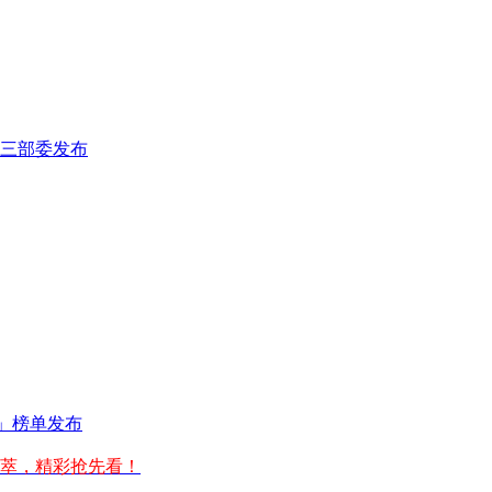
三部委发布
0」榜单发布
荟萃，精彩抢先看！