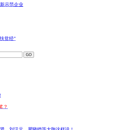
创新示范企业
扶贫经”
!
获奖？
贤、刘汉元、瞿晓铧等大咖这样说！