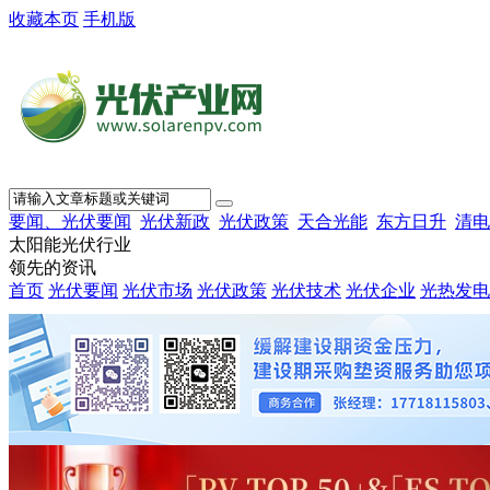
收藏本页
手机版
要闻、光伏要闻
光伏新政
光伏政策
天合光能
东方日升
清电
太阳能光伏行业
领先的资讯
首页
光伏要闻
光伏市场
光伏政策
光伏技术
光伏企业
光热发电