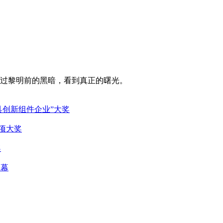
过黎明前的黑暗，看到真正的曙光。
具创新组件企业”大奖
项大奖
奖
落幕