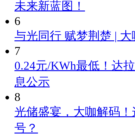
未来新蓝图！
6
与光同行 赋梦荆楚 |
7
0.24元/KWh最低
息公示
8
光储盛宴，大咖解码！
号？