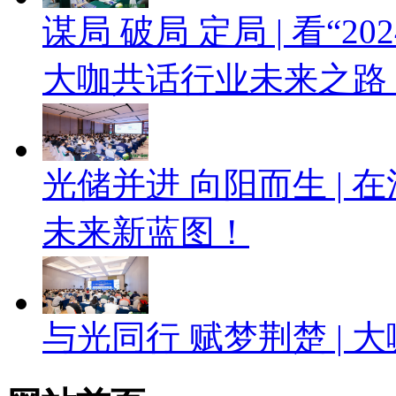
谋局 破局 定局 | 看“
大咖共话行业未来之路
光储并进 向阳而生 |
未来新蓝图！
与光同行 赋梦荆楚 |