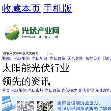
收藏本页
手机版
要闻、光伏要闻
光伏新政
光伏政策
天合光能
东方日升
清电
太阳能光伏行业
领先的资讯
首页
光伏要闻
光伏市场
光伏政策
光伏技术
光伏企业
光热发电