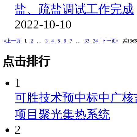
盐、疏盐调试工作完成
2022-10-10
«上一页
1
2
…
3
4
5
6
7
…
33
34
下一页»
共106
点击排行
1
可胜技术预中标中广核
项目聚光集热系统
2