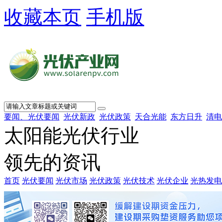
收藏本页
手机版
要闻、光伏要闻
光伏新政
光伏政策
天合光能
东方日升
清电
太阳能光伏行业
领先的资讯
首页
光伏要闻
光伏市场
光伏政策
光伏技术
光伏企业
光热发电