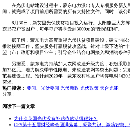
在光伏电站建设过程中，蒙东电力派出专人专项服务新艾里光
间，就完成了项目前期所需要的所有支持性文件。同时，该公司还
6月30日，新艾里光伏扶贫项目投入运行。太阳能巨大方阵产
旗1572户贫困户，每年每户将享受到3000元的“阳光红利”。
据了解，蒙东电力高度重视光伏扶贫项目建设，建立“省公司
推动接网工作，坚决服务打赢脱贫攻坚战。针对上级下达的“十
盟（市）政府和项目业主；引导企业结合电网接入和消纳条件
另据悉，蒙东电力持续加大农网改造升级力度，积极采取措施服
加33亿元。着力解决季节性限电、未改造农网等突出问题；
范县建设工程。预计到2020年，蒙东农村地区户均停电时间20.9
需求。
热门搜索：
要闻、光伏要闻
光伏新政
光伏政策
天合光能
分享：
阅读下一篇文章
为什么英国光伏没有补贴依然活得很好？
CFS第十五届财经峰会圆满落幕，凝聚共识、激荡智慧、