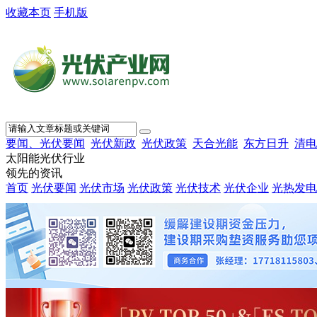
收藏本页
手机版
要闻、光伏要闻
光伏新政
光伏政策
天合光能
东方日升
清电
太阳能光伏行业
领先的资讯
首页
光伏要闻
光伏市场
光伏政策
光伏技术
光伏企业
光热发电