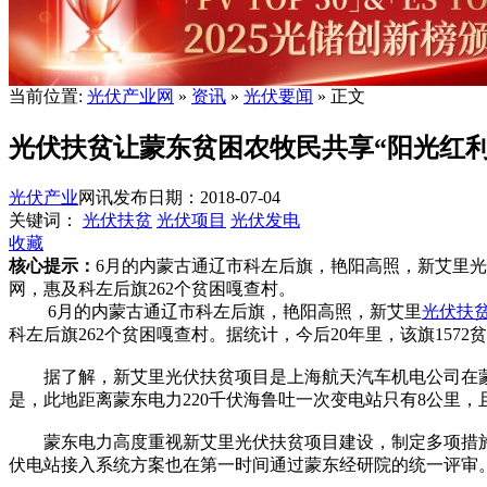
当前位置:
光伏产业网
»
资讯
»
光伏要闻
» 正文
光伏扶贫让蒙东贫困农牧民共享“阳光红利
光伏产业
网讯
发布日期：2018-07-04
关键词：
光伏扶贫
光伏项目
光伏发电
收藏
核心提示：
6月的内蒙古通辽市科左后旗，艳阳高照，新艾里
网，惠及科左后旗262个贫困嘎查村。
6月的内蒙古通辽市科左后旗，艳阳高照，新艾里
光伏扶
科左后旗262个贫困嘎查村。据统计，今后20年里，该旗1572贫困
据了解，新艾里光伏扶贫项目是上海航天汽车机电公司在蒙东
是，此地距离蒙东电力220千伏海鲁吐一次变电站只有8公里，
蒙东电力高度重视新艾里光伏扶贫项目建设，制定多项措施全
伏电站接入系统方案也在第一时间通过蒙东经研院的统一评审