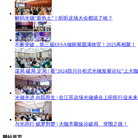
解码光储“新热土”！听听这场大会都说了啥？
不断突破，第三届EESA储能展圆满收官！2025再相聚！
谋局 破局 定局 | 看“2024四川分布式光储发展论坛”上
光储并进 向阳而生 | 在江苏这场光储盛会上听听行业未
与光同行 赋梦荆楚 | 大咖齐聚纵论破局、突围之路！
网站首页