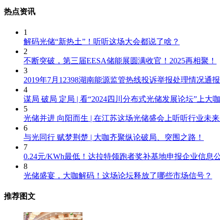
热点资讯
1
解码光储“新热土”！听听这场大会都说了啥？
2
不断突破，第三届EESA储能展圆满收官！2025再相聚！
3
2019年7月12398湖南能源监管热线投诉举报处理情况通报
4
谋局 破局 定局 | 看“2024四川分布式光储发展论坛”上
5
光储并进 向阳而生 | 在江苏这场光储盛会上听听行业未
6
与光同行 赋梦荆楚 | 大咖齐聚纵论破局、突围之路！
7
0.24元/KWh最低！达拉特领跑者奖补基地申报企业信息
8
光储盛宴，大咖解码！这场论坛释放了哪些市场信号？
推荐图文