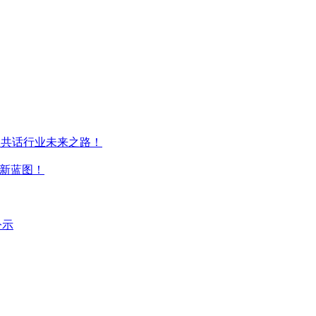
大咖共话行业未来之路！
来新蓝图！
公示