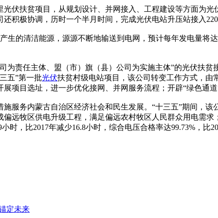
伏扶贫项目，从规划设计、并网接入、工程建设等方面为光伏
积极协调，历时一个半月时间，完成光伏电站升压站接入220千伏
生的清洁能源，源源不断地输送到电网，预计每年发电量将达5
为责任主体、盟（市）旗（县）公司为实施主体”的光伏扶贫
三五”第一批
光伏
扶贫村级电站项目，该公司转变工作方式，由
开展项目选址，进一步优化接网、并网服务流程；开辟“绿色通道
务内蒙古自治区经济社会和民生发展。“十三五”期间，该公司
完成偏远牧区供电升级工程，满足偏远农村牧区人民群众用电需求
小时，比2017年减少16.8小时，综合电压合格率达99.73%，比
锚定未来