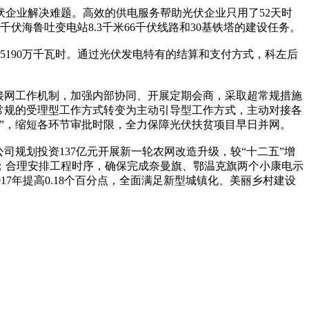
企业解决难题。高效的供电服务帮助光伏企业只用了52天时
海鲁吐变电站8.3千米66千伏线路和30基铁塔的建设任务。
190万千瓦时。通过光伏发电特有的结算和支付方式，科左后
接网工作机制，加强内部协同、开展定期会商，采取超常规措施
常规的受理型工作方式转变为主动引导型工作方式，主动对接各
”，缩短各环节审批时限，全力保障光伏扶贫项目早日并网。
规划投资137亿元开展新一轮农网改造升级，较“十二五”增
；合理安排工程时序，确保完成奈曼旗、鄂温克旗两个小康电示
2017年提高0.18个百分点，全面满足新型城镇化、美丽乡村建设