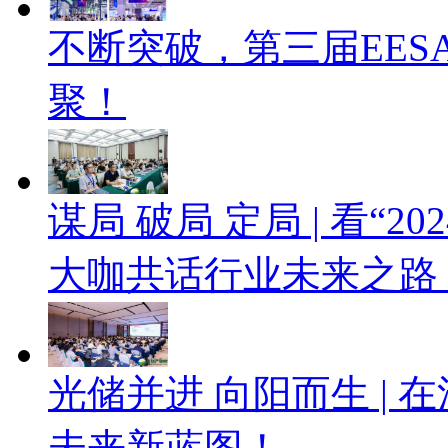
不断突破，第三届EES
聚！
谋局 破局 定局 | 看“
大咖共话行业未来之路
光储并进 向阳而生 |
未来新蓝图！