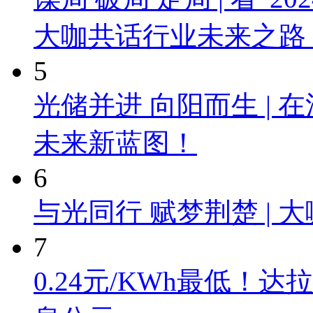
大咖共话行业未来之路
5
光储并进 向阳而生 |
未来新蓝图！
6
与光同行 赋梦荆楚 |
7
0.24元/KWh最低