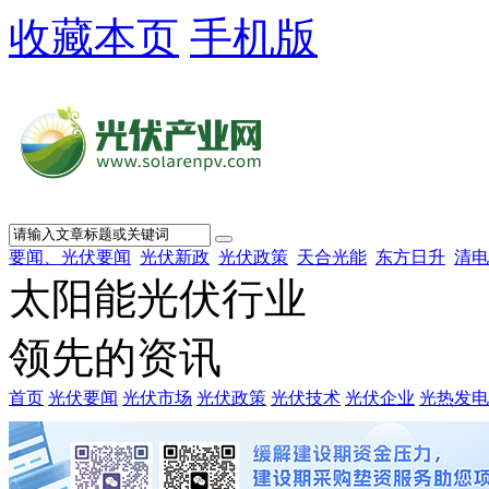
收藏本页
手机版
要闻、光伏要闻
光伏新政
光伏政策
天合光能
东方日升
清电
太阳能光伏行业
领先的资讯
首页
光伏要闻
光伏市场
光伏政策
光伏技术
光伏企业
光热发电