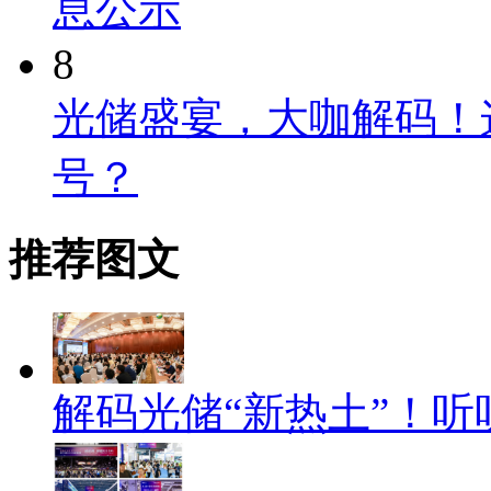
息公示
8
光储盛宴，大咖解码！
号？
推荐图文
解码光储“新热土”！