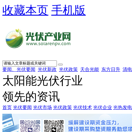
收藏本页
手机版
要闻、光伏要闻
光伏新政
光伏政策
天合光能
东方日升
清电
太阳能光伏行业
领先的资讯
首页
光伏要闻
光伏市场
光伏政策
光伏技术
光伏企业
光热发电