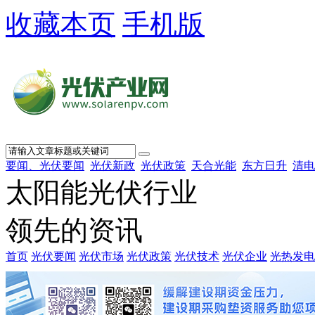
收藏本页
手机版
要闻、光伏要闻
光伏新政
光伏政策
天合光能
东方日升
清电
太阳能光伏行业
领先的资讯
首页
光伏要闻
光伏市场
光伏政策
光伏技术
光伏企业
光热发电