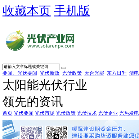
收藏本页
手机版
要闻、光伏要闻
光伏新政
光伏政策
天合光能
东方日升
清电
太阳能光伏行业
领先的资讯
首页
光伏要闻
光伏市场
光伏政策
光伏技术
光伏企业
光热发电