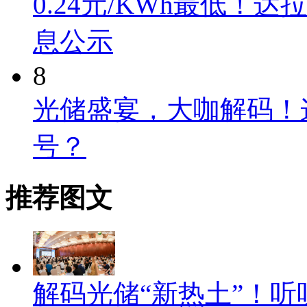
0.24元/KWh最低
息公示
8
光储盛宴，大咖解码！
号？
推荐图文
解码光储“新热土”！