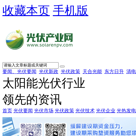
收藏本页
手机版
要闻、光伏要闻
光伏新政
光伏政策
天合光能
东方日升
清电
太阳能光伏行业
领先的资讯
首页
光伏要闻
光伏市场
光伏政策
光伏技术
光伏企业
光热发电