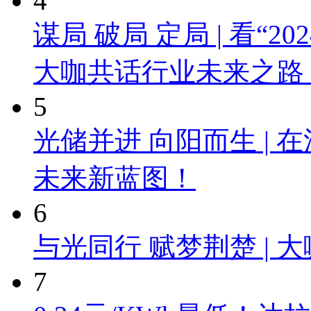
4
谋局 破局 定局 | 看“
大咖共话行业未来之路
5
光储并进 向阳而生 |
未来新蓝图！
6
与光同行 赋梦荆楚 |
7