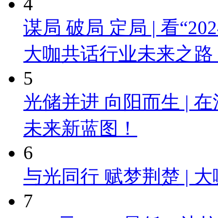
4
谋局 破局 定局 | 看“
大咖共话行业未来之路
5
光储并进 向阳而生 |
未来新蓝图！
6
与光同行 赋梦荆楚 |
7