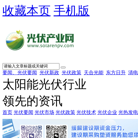
收藏本页
手机版
要闻、光伏要闻
光伏新政
光伏政策
天合光能
东方日升
清电
太阳能光伏行业
领先的资讯
首页
光伏要闻
光伏市场
光伏政策
光伏技术
光伏企业
光热发电