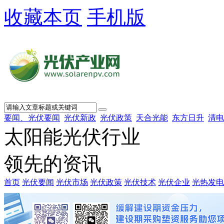
收藏本页
手机版
要闻、光伏要闻
光伏新政
光伏政策
天合光能
东方日升
清电
太阳能光伏行业
领先的资讯
首页
光伏要闻
光伏市场
光伏政策
光伏技术
光伏企业
光热发电