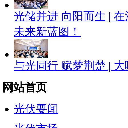
光储并进 向阳而生 |
未来新蓝图！
与光同行 赋梦荆楚 |
网站首页
光伏要闻