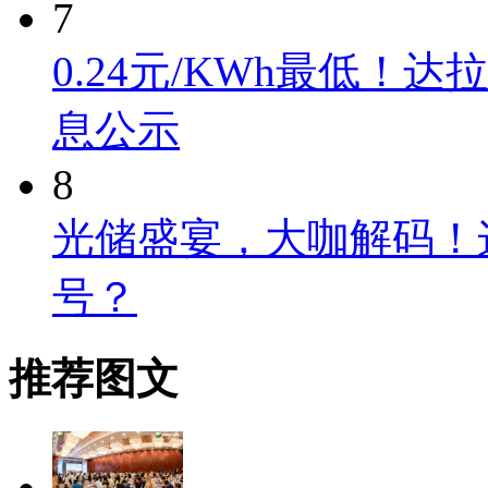
7
0.24元/KWh最低
息公示
8
光储盛宴，大咖解码！
号？
推荐图文