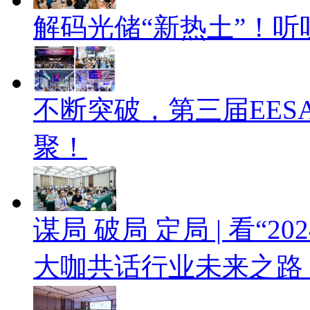
解码光储“新热土”！
不断突破，第三届EES
聚！
谋局 破局 定局 | 看“
大咖共话行业未来之路