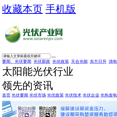
收藏本页
手机版
要闻、光伏要闻
光伏新政
光伏政策
天合光能
东方日升
清电
太阳能光伏行业
领先的资讯
首页
光伏要闻
光伏市场
光伏政策
光伏技术
光伏企业
光热发电