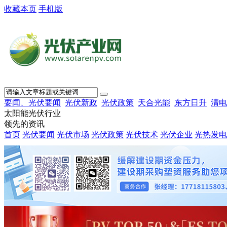
收藏本页
手机版
要闻、光伏要闻
光伏新政
光伏政策
天合光能
东方日升
清电
太阳能光伏行业
领先的资讯
首页
光伏要闻
光伏市场
光伏政策
光伏技术
光伏企业
光热发电