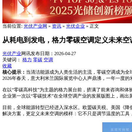
当前位置:
光伏产业网
»
资讯
»
光伏企业
» 正文
从耗电到发电，格力零碳空调定义未来空
光伏产业
网讯
发布日期：2026-04-27
关键词：
格力
零碳
空调
收藏
核心提示：
当清洁能源成为人类生活的主流，零碳空调成为全
2026年春天，意大利米兰国际展览中心人声鼎沸，一年一度的米
在以“零碳高科技”为主题的格力展台前，挤满了前来咨询和体
企业第一次以“零碳技术”在全球空调产业的发展版图上，画出
目前，全球能源转型已经进入深水区。欧盟碳关税、美国《降低
解决方案，更定义未来空调的模样：它不只是调节温度的工具，