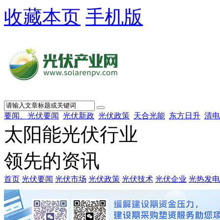
收藏本页
手机版
要闻、光伏要闻
光伏新政
光伏政策
天合光能
东方日升
清电
太阳能光伏行业
领先的资讯
首页
光伏要闻
光伏市场
光伏政策
光伏技术
光伏企业
光热发电