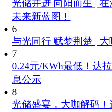
光储并进 向阳而生 |
未来新蓝图！
6
与光同行 赋梦荆楚 |
7
0.24元/KWh最低
息公示
8
光储盛宴，大咖解码！