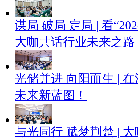
谋局 破局 定局 | 看“
大咖共话行业未来之路
光储并进 向阳而生 |
未来新蓝图！
与光同行 赋梦荆楚 |