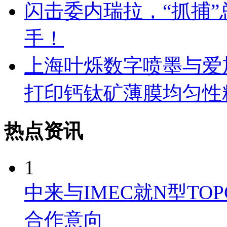
闪击委内瑞拉，“抓捕
手！
上海叶烁数字喷墨与爱
打印钙钛矿薄膜均匀性
热点资讯
1
中来与IMEC就N型TO
合作意向