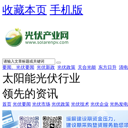
收藏本页
手机版
要闻、光伏要闻
光伏新政
光伏政策
天合光能
东方日升
清电
太阳能光伏行业
领先的资讯
首页
光伏要闻
光伏市场
光伏政策
光伏技术
光伏企业
光热发电