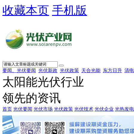
收藏本页
手机版
要闻、光伏要闻
光伏新政
光伏政策
天合光能
东方日升
清电
太阳能光伏行业
领先的资讯
首页
光伏要闻
光伏市场
光伏政策
光伏技术
光伏企业
光热发电