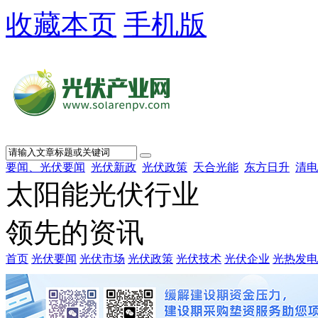
收藏本页
手机版
要闻、光伏要闻
光伏新政
光伏政策
天合光能
东方日升
清电
太阳能光伏行业
领先的资讯
首页
光伏要闻
光伏市场
光伏政策
光伏技术
光伏企业
光热发电