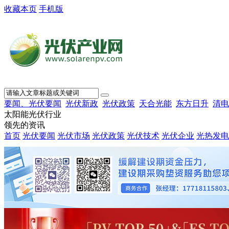
收藏本页
手机版
要闻、光伏要闻
光伏新政
光伏政策
天合光能
东方日升
清电
太阳能光伏行业
领先的资讯
首页
光伏要闻
光伏市场
光伏政策
光伏技术
光伏企业
光热发电