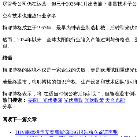
尽管母公司仍在运营，但已于2025年1月出售旗下测量技术子公司
空有技术也难敌行业寒冬
梅耶博格成立于1953年，最早为钟表业制造机械，后转型光伏
然而，2024年以来，全球太阳能行业陷入产能过剩与价格战
跟。
结语
梅耶博格的困境不仅是一家企业的失败，更是欧洲试图重建光
若最终退市，梅耶博格的知识产权、生产设备和技术团队很可
梅耶博格表示，将“在适当时候公布后续计划”，但随着退市倒
热门搜索：
要闻、光伏要闻
光伏新政
光伏政策
天合光能
分享：
阅读下一篇文章
TÜV南德授予安泰新能源ESG报告独立鉴证声明