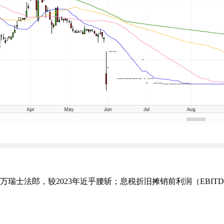
60万瑞士法郎，较2023年近乎腰斩；息税折旧摊销前利润（EBIT