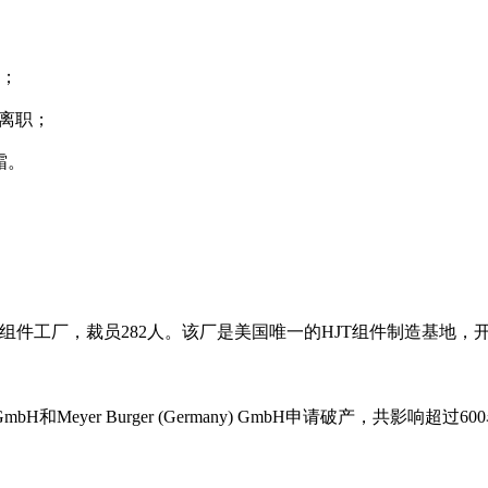
划；
继离职；
霜。
5GW组件工厂，裁员282人。该厂是美国唯一的HJT组件制造基地
) GmbH和Meyer Burger (Germany) GmbH申请破产，共影响超过