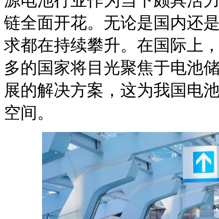
源电池行业作为当下
颇
具活
链全面开花。无论是国内还
求都在持续攀升。在国际上
多的国家将目光聚焦于电池
展的解决方案，这为我国电
空间。