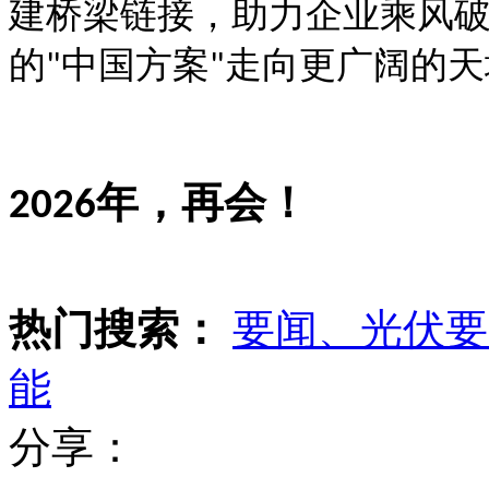
建桥梁链接，助力企业乘风
的
中国方案
走向更广阔的天
"
"
年，再会！
2026
热门搜索：
要闻、光伏要
能
分享：