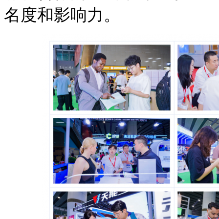
名度和影响力
。