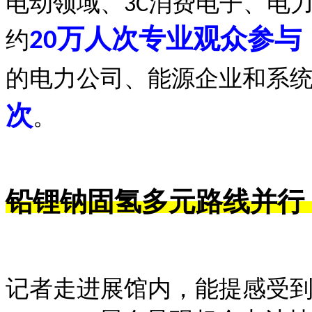
电动领域、
消费电子、电
3C
万人次专业观众参与
约
20
的电力公司、能源企业和系
次
。
铅锂钠固氢多元路线并行
记者走进展馆内，
能提感受