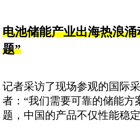
电池储能
产业出海热浪涌
题”
记者采访了现场参观的国际
者：
“我们需要可靠的储能方
题，中国的产品不仅性能稳定