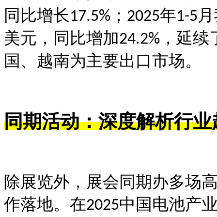
同比增长
；
年
月
17.5%
2025
1-5
美元，同比增加
，延续
24.2%
国、越南
为主要
出口市场。
同期活动：深度解析行业
除展览外，展会同期办多场
作落地。在
中国电池产
2025