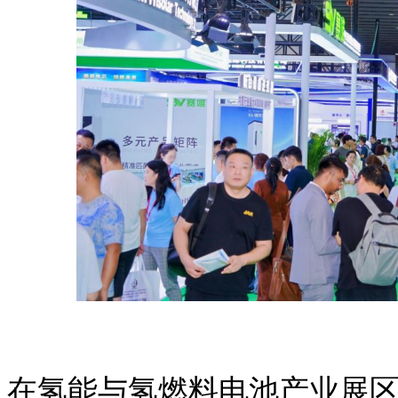
在
氢能与氢燃料电池产业展