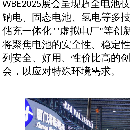
展会呈现超全电池技
WBE2025
钠电、固态电池、氢电等多
储充一体化
虚拟电厂
等创
""
"
将聚焦电池的安全性、稳定
列安全、好用、性价比高的
会
，以应对特殊环境需求。