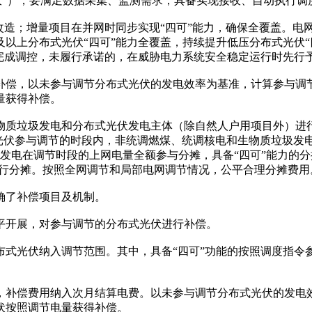
光伏”），要满足数据采集、监测需求，具备实现接收、自动执行
改造；增量项目在并网时同步实现“四可”能力，确保全覆盖。电
及以上分布式光伏“四可”能力全覆盖，持续提升低压分布式光伏
完成调控，未履行承诺的，在威胁电力系统安全稳定运行时先行
补偿，以未参与调节分布式光伏的发电效率为基准，计算参与调
量获得补偿。
物质垃圾发电和分布式光伏发电主体（除自然人户用项目外）进
式光伏参与调节的时段内，非统调燃煤、统调核电和生物质垃圾发
电在调节时段的上网电量全额参与分摊，具备“四可”能力的分摊
占比进行分摊。按照全网调节和局部电网调节情况，公平合理分摊费用
确了补偿项目及机制。
平开展，对参与调节的分布式光伏进行补偿。
式光伏纳入调节范围。其中，具备“四可”功能的按照调度指令参
，补偿费用纳入次月结算电费。以未参与调节分布式光伏的发电
伏按照调节电量获得补偿。