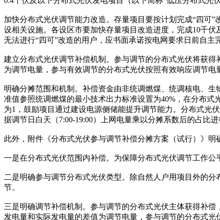
0.4千伏及以下分布式光伏发电项目（以下简称“低压分布式
加快分布式光伏调节能力改造。存量项目要按计划完成“四可”
设相关设施。各设区市要加快存量项目改造进度，完成10千伏
无法进行“四可”改造的用户，应书面承诺按电网要求日前自主
建立分布式光伏调节补偿机制。参与调节的分布式光伏将获得
为调节电量，参与有效调节的分布式光伏按照有效响应调节电
明确分摊范围和机制。补偿资金由非统调燃煤、统调核电、生
准值参照统调燃煤的最小技术出力标准设置为40%，在分布
为1，鼓励项目通过建设电源侧储能提升调节能力。分布式光伏发
据调节日白天（7:00-19:00）上网电量乘以分摊系数后的
此外，附件《分布式光伏参与调节补偿分摊方案（试行）》明
一是在分布式光伏范围内补偿。为保障分布式光伏调节工作公
二是明确参与调节分布式光伏类型。除自然人户用项目外的分布
节。
三是明确调节补偿机制。参与调节的分布式光伏主体获得补偿
发电量和实际发电量的差值为调节电量，参与调节的分布式光