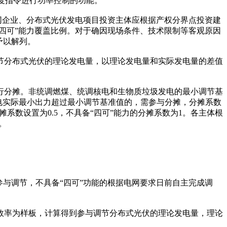
调度指令进行功率控制的功能。
网企业、分布式光伏发电项目投资主体应根据产权分界点投资建
“四可”能力覆盖比例。对于确因现场条件、技术限制等客观原因
予以解列。
节分布式光伏的理论发电量，以理论发电量和实际发电量的差值
行分摊。非统调燃煤、统调核电和生物质垃圾发电的最小调节基
电实际最小出力超过最小调节基准值的，需参与分摊，分摊系数
系数设置为0.5，不具备“四可”能力的分摊系数为1。各主体根
。
与调节，不具备“四可”功能的根据电网要求日前自主完成调
效率为样板，计算得到参与调节分布式光伏的理论发电量，理论