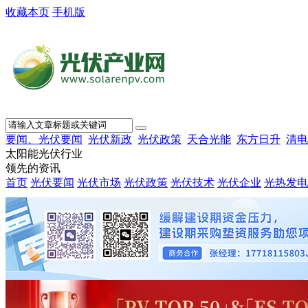
收藏本页
手机版
要闻、光伏要闻
光伏新政
光伏政策
天合光能
东方日升
清电
太阳能光伏行业
领先的资讯
首页
光伏要闻
光伏市场
光伏政策
光伏技术
光伏企业
光热发电