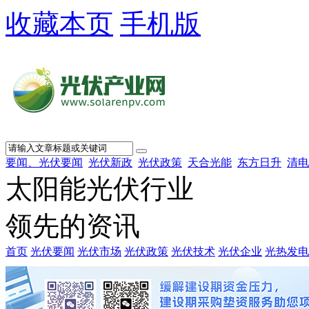
收藏本页
手机版
要闻、光伏要闻
光伏新政
光伏政策
天合光能
东方日升
清电
太阳能光伏行业
领先的资讯
首页
光伏要闻
光伏市场
光伏政策
光伏技术
光伏企业
光热发电