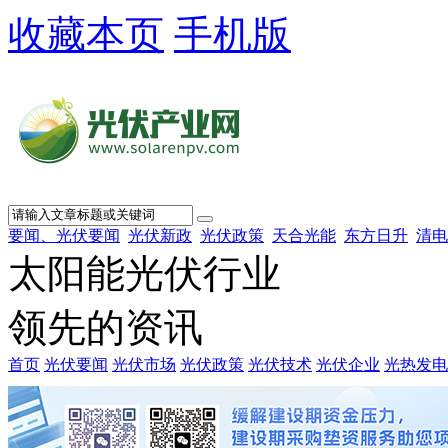
收藏本页
手机版
要闻、光伏要闻
光伏新政
光伏政策
天合光能
东方日升
清电
太阳能光伏行业
领先的资讯
首页
光伏要闻
光伏市场
光伏政策
光伏技术
光伏企业
光热发电