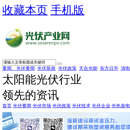
收藏本页
手机版
要闻、光伏要闻
光伏新政
光伏政策
天合光能
东方日升
清电
太阳能光伏行业
领先的资讯
首页
光伏要闻
光伏市场
光伏政策
光伏技术
光伏企业
光热发电