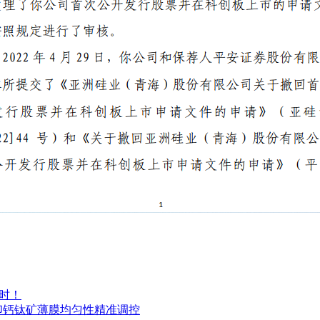
时！
印钙钛矿薄膜均匀性精准调控