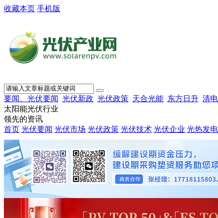
收藏本页
手机版
要闻、光伏要闻
光伏新政
光伏政策
天合光能
东方日升
清电
太阳能光伏行业
领先的资讯
首页
光伏要闻
光伏市场
光伏政策
光伏技术
光伏企业
光热发电