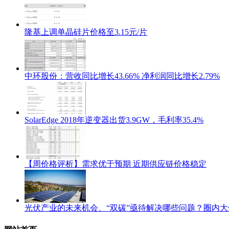
隆基上调单晶硅片价格至3.15元/片
中环股份：营收同比增长43.66% 净利润同比增长2.79%
SolarEdge 2018年逆变器出货3.9GW，毛利率35.4%
【周价格评析】需求优于预期 近期供应链价格稳定
光伏产业的未来机会、“双碳”亟待解决哪些问题？圈内