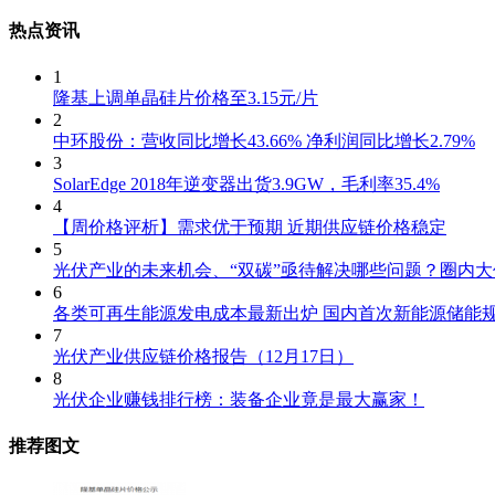
热点资讯
1
隆基上调单晶硅片价格至3.15元/片
2
中环股份：营收同比增长43.66% 净利润同比增长2.79%
3
SolarEdge 2018年逆变器出货3.9GW，毛利率35.4%
4
【周价格评析】需求优于预期 近期供应链价格稳定
5
光伏产业的未来机会、“双碳”亟待解决哪些问题？圈内
6
各类可再生能源发电成本最新出炉 国内首次新能源储能
7
光伏产业供应链价格报告（12月17日）
8
光伏企业赚钱排行榜：装备企业竟是最大赢家！
推荐图文