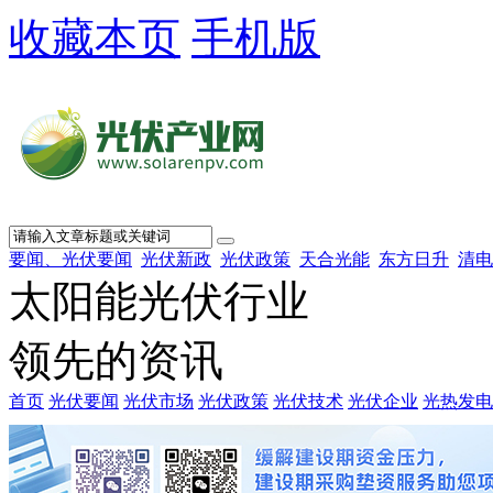
收藏本页
手机版
要闻、光伏要闻
光伏新政
光伏政策
天合光能
东方日升
清电
太阳能光伏行业
领先的资讯
首页
光伏要闻
光伏市场
光伏政策
光伏技术
光伏企业
光热发电