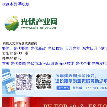
收藏本页
手机版
要闻、光伏要闻
光伏新政
光伏政策
天合光能
东方日升
清电
太阳能光伏行业
领先的资讯
首页
光伏要闻
光伏市场
光伏政策
光伏技术
光伏企业
光热发电