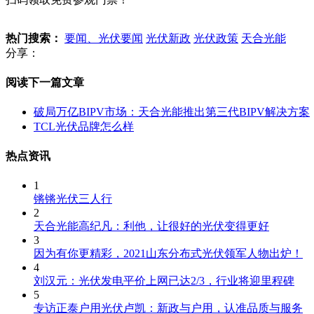
热门搜索：
要闻、光伏要闻
光伏新政
光伏政策
天合光能
分享：
阅读下一篇文章
破局万亿BIPV市场：天合光能推出第三代BIPV解决方案
TCL光伏品牌怎么样
热点资讯
1
锵锵光伏三人行
2
天合光能高纪凡：利他，让很好的光伏变得更好
3
因为有你更精彩，2021山东分布式光伏领军人物出炉！
4
刘汉元：光伏发电平价上网已达2/3，行业将迎里程碑
5
专访正泰户用光伏卢凯：新政与户用，认准品质与服务