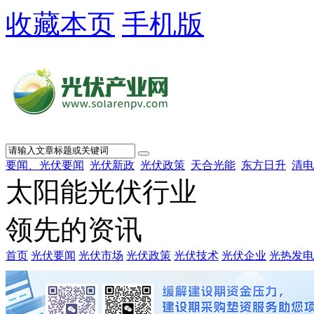
收藏本页
手机版
要闻、光伏要闻
光伏新政
光伏政策
天合光能
东方日升
清电
太阳能光伏行业
领先的资讯
首页
光伏要闻
光伏市场
光伏政策
光伏技术
光伏企业
光热发电