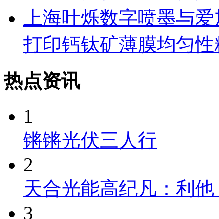
上海叶烁数字喷墨与爱
打印钙钛矿薄膜均匀性
热点资讯
1
锵锵光伏三人行
2
天合光能高纪凡：利他
3