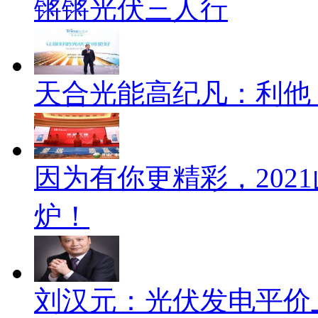
锵锵光伏三人行
天合光能高纪凡：利他
因为有你更精彩，202
炉！
刘汉元：光伏发电平价上