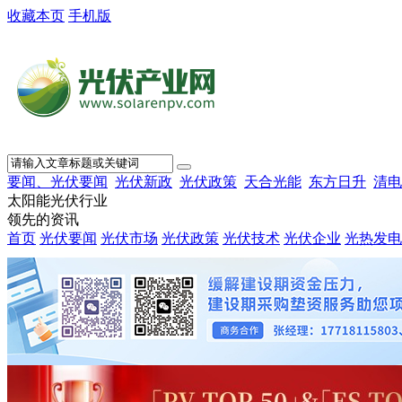
收藏本页
手机版
要闻、光伏要闻
光伏新政
光伏政策
天合光能
东方日升
清电
太阳能光伏行业
领先的资讯
首页
光伏要闻
光伏市场
光伏政策
光伏技术
光伏企业
光热发电