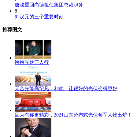
唐骏重回尚德担任集团总裁职务
8
刘汉元的三个重要时刻
推荐图文
锵锵光伏三人行
天合光能高纪凡：利他，让很好的光伏变得更好
因为有你更精彩，2021山东分布式光伏领军人物出炉！