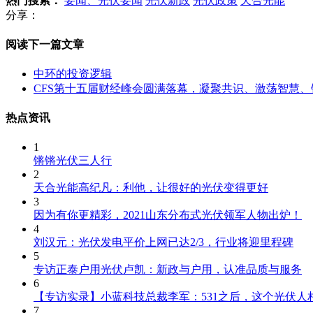
热门搜索：
要闻、光伏要闻
光伏新政
光伏政策
天合光能
分享：
阅读下一篇文章
中环的投资逻辑
CFS第十五届财经峰会圆满落幕，凝聚共识、激荡智慧、
热点资讯
1
锵锵光伏三人行
2
天合光能高纪凡：利他，让很好的光伏变得更好
3
因为有你更精彩，2021山东分布式光伏领军人物出炉！
4
刘汉元：光伏发电平价上网已达2/3，行业将迎里程碑
5
专访正泰户用光伏卢凯：新政与户用，认准品质与服务
6
【专访实录】小蓝科技总裁李军：531之后，这个光伏人
7